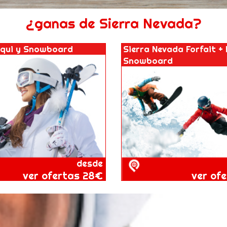
¿ganas de Sierra Nevada?
squi y Snowboard
Sierra Nevada Forfait + 
Snowboard
desde
ver ofertas 28€
ver of