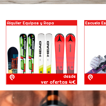
Alquiler Equipos y Ropa
Escuela E
desde
ver ofertas 4€