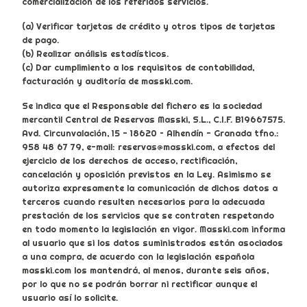
comercialización de los referidos servicios.
(a) Verificar tarjetas de crédito y otros tipos de tarjetas
de pago.
(b) Realizar análisis estadísticos.
(c) Dar cumplimiento a los requisitos de contabilidad,
facturación y auditoría de masski.com.
Se indica que el Responsable del fichero es la sociedad
mercantil Central de Reservas Masski, S.L., C.I.F. B19667575.
Avd. Circunvalación, 15 - 18620 – Alhendín - Granada tfno.:
958 48 67 79, e-mail: reservas@masski.com, a efectos del
ejercicio de los derechos de acceso, rectificación,
cancelación y oposición previstos en la Ley. Asimismo se
autoriza expresamente la comunicación de dichos datos a
terceros cuando resulten necesarios para la adecuada
prestación de los servicios que se contraten respetando
en todo momento la legislación en vigor. Masski.com informa
al usuario que si los datos suministrados están asociados
a una compra, de acuerdo con la legislación española
masski.com los mantendrá, al menos, durante seis años,
por lo que no se podrán borrar ni rectificar aunque el
usuario así lo solicite.