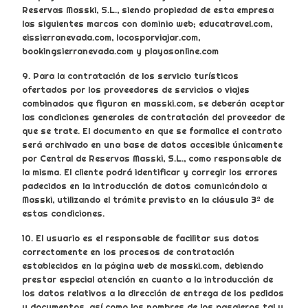
Reservas Masski, S.L., siendo propiedad de esta empresa
las siguientes marcas con dominio web; educatravel.com,
eissierranevada.com, locosporviajar.com,
bookingsierranevada.com y playasonline.com
9. Para la contratación de los servicio turísticos
ofertados por los proveedores de servicios o viajes
combinados que figuran en masski.com, se deberán aceptar
las condiciones generales de contratación del proveedor de
que se trate. El documento en que se formalice el contrato
será archivado en una base de datos accesible únicamente
por Central de Reservas Masski, S.L., como responsable de
la misma. El cliente podrá identificar y corregir los errores
padecidos en la introducción de datos comunicándolo a
Masski, utilizando el trámite previsto en la cláusula 3ª de
estas condiciones.
10. El usuario es el responsable de facilitar sus datos
correctamente en los procesos de contratación
establecidos en la página web de masski.com, debiendo
prestar especial atención en cuanto a la introducción de
los datos relativos a la dirección de entrega de los pedidos
y documentos, así como los nombres de los pasajeros tal y