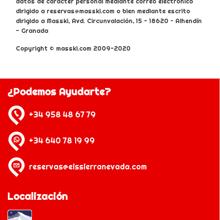
datos de carácter personal mediante correo electrónico
dirigido a reservas@masski.com o bien mediante escrito
dirigido a Masski, Avd. Circunvalación, 15 - 18620 – Alhendín
- Granada
Copyright © masski.com 2009-2020
¿Podemos Ayudarte?
+34 958 48 67 79
+34 640 78 19 99
reservas@eissierranevada.com
Localización