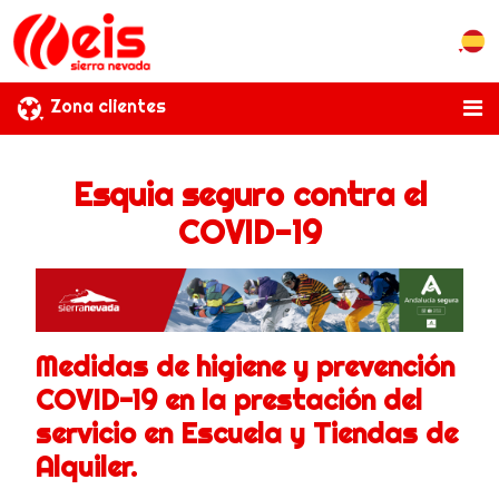
Zona clientes
Esquia seguro contra el
COVID-19
Medidas de higiene y prevención
COVID-19 en la prestación del
servicio en Escuela y Tiendas de
Alquiler.