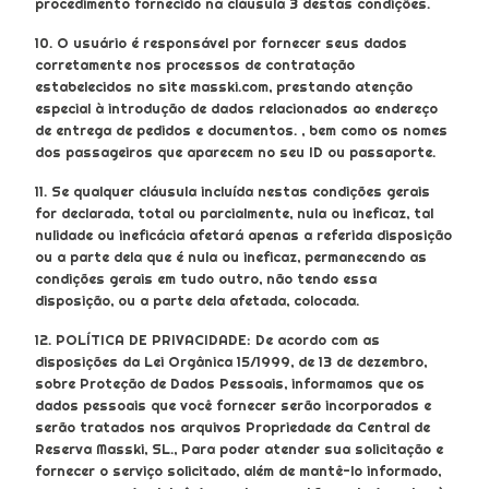
procedimento fornecido na cláusula 3 destas condições.
10. O usuário é responsável por fornecer seus dados
corretamente nos processos de contratação
estabelecidos no site masski.com, prestando atenção
especial à introdução de dados relacionados ao endereço
de entrega de pedidos e documentos. , bem como os nomes
dos passageiros que aparecem no seu ID ou passaporte.
11. Se qualquer cláusula incluída nestas condições gerais
for declarada, total ou parcialmente, nula ou ineficaz, tal
nulidade ou ineficácia afetará apenas a referida disposição
ou a parte dela que é nula ou ineficaz, permanecendo as
condições gerais em tudo outro, não tendo essa
disposição, ou a parte dela afetada, colocada.
12. POLÍTICA DE PRIVACIDADE: De acordo com as
disposições da Lei Orgânica 15/1999, de 13 de dezembro,
sobre Proteção de Dados Pessoais, informamos que os
dados pessoais que você fornecer serão incorporados e
serão tratados nos arquivos Propriedade da Central de
Reserva Masski, SL., Para poder atender sua solicitação e
fornecer o serviço solicitado, além de mantê-lo informado,