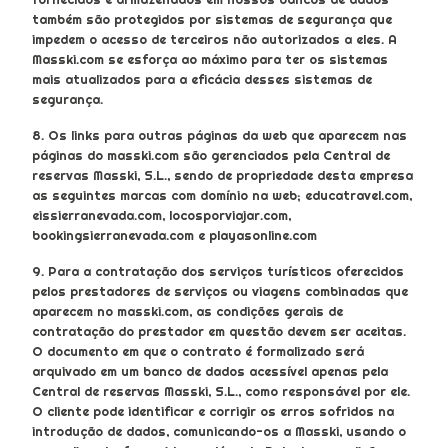
também são protegidos por sistemas de segurança que
impedem o acesso de terceiros não autorizados a eles. A
Masski.com se esforça ao máximo para ter os sistemas
mais atualizados para a eficácia desses sistemas de
segurança.
8. Os links para outras páginas da web que aparecem nas
páginas do masski.com são gerenciados pela Central de
reservas Masski, S.L., sendo de propriedade desta empresa
as seguintes marcas com domínio na web; educatravel.com,
eissierranevada.com, locosporviajar.com,
bookingsierranevada.com e playasonline.com
9. Para a contratação dos serviços turísticos oferecidos
pelos prestadores de serviços ou viagens combinadas que
aparecem no masski.com, as condições gerais de
contratação do prestador em questão devem ser aceitas.
O documento em que o contrato é formalizado será
arquivado em um banco de dados acessível apenas pela
Central de reservas Masski, S.L., como responsável por ele.
O cliente pode identificar e corrigir os erros sofridos na
introdução de dados, comunicando-os a Masski, usando o