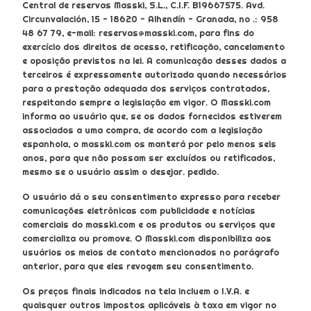
Central de reservas Masski, S.L., C.I.F. B19667575. Avd.
Circunvalación, 15 - 18620 - Alhendín - Granada, no .: 958
48 67 79, e-mail: reservas@masski.com, para fins do
exercício dos direitos de acesso, retificação, cancelamento
e oposição previstos na lei. A comunicação desses dados a
terceiros é expressamente autorizada quando necessários
para a prestação adequada dos serviços contratados,
respeitando sempre a legislação em vigor. O Masski.com
informa ao usuário que, se os dados fornecidos estiverem
associados a uma compra, de acordo com a legislação
espanhola, o masski.com os manterá por pelo menos seis
anos, para que não possam ser excluídos ou retificados,
mesmo se o usuário assim o desejar. pedido.
O usuário dá o seu consentimento expresso para receber
comunicações eletrônicas com publicidade e notícias
comerciais do masski.com e os produtos ou serviços que
comercializa ou promove. O Masski.com disponibiliza aos
usuários os meios de contato mencionados no parágrafo
anterior, para que eles revogem seu consentimento.
Os preços finais indicados na tela incluem o I.V.A. e
quaisquer outros impostos aplicáveis ​​à taxa em vigor no