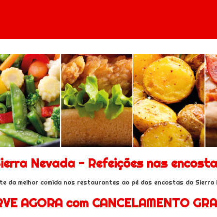
ierra Nevada - Refeições nas encost
te da melhor comida nos restaurantes ao pé das encostas da Sierra
RVE AGORA com CANCELAMENTO GRA