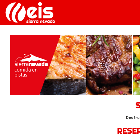
S
Desfru
RESE