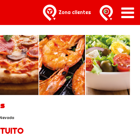
Zona clientes
as
 Nevada
TUITO